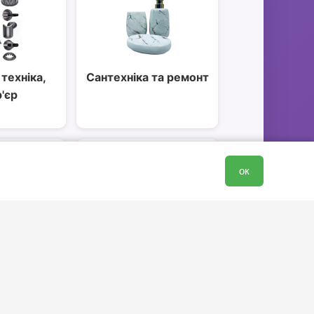
техніка,
Сантехніка та ремонт
р'єр
ок
ля дому
Дача, сад, город