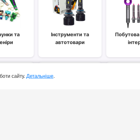
унки та
Інструменти та
Побутова 
еніри
автотовари
інте
боти сайту.
Детальніше
.
для дітей
Одяг, взуття та
Товари д
аксесуари