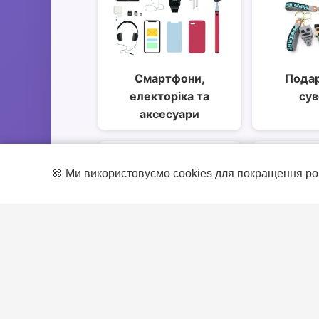
Смартфони,
Подар
електоріка та
сув
аксесуари
🍪 Ми використовуємо cookies для покращення ро
Спорт та захоплення
Товари 