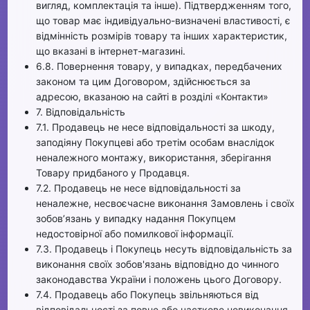
вигляд, комплектація та інше). Підтвердженням того,
що товар має індивідуально-визначені властивості, є
відмінність розмірів товару та інших характеристик,
що вказані в інтернет-магазині.
6.8. Повернення товару, у випадках, передбачених
законом та цим Договором, здійснюється за
адресою, вказаною на сайті в розділі «Контакти»
7. Відповідальність
7.1. Продавець не несе відповідальності за шкоду,
заподіяну Покупцеві або третім особам внаслідок
неналежного монтажу, використання, зберігання
Товару придбаного у Продавця.
7.2. Продавець не несе відповідальності за
неналежне, несвоєчасне виконання Замовлень і своїх
зобов’язань у випадку надання Покупцем
недостовірної або помилкової інформації.
7.3. Продавець і Покупець несуть відповідальність за
виконання своїх зобов'язань відповідно до чинного
законодавства України і положень цього Договору.
7.4. Продавець або Покупець звільняються від
відповідальності за повне або часткове невиконання