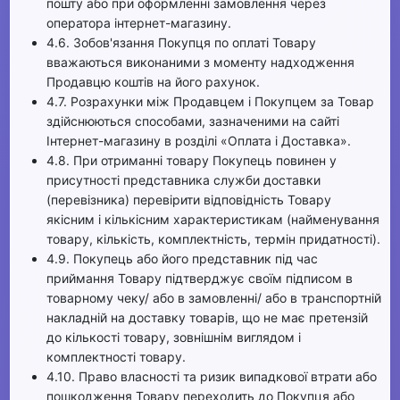
пошту або при оформленні замовлення через
оператора інтернет-магазину.
4.6. Зобов'язання Покупця по оплаті Товару
вважаються виконаними з моменту надходження
Продавцю коштів на його рахунок.
4.7. Розрахунки між Продавцем і Покупцем за Товар
здійснюються способами, зазначеними на сайті
Інтернет-магазину в розділі «Оплата і Доставка».
4.8. При отриманні товару Покупець повинен у
присутності представника служби доставки
(перевізника) перевірити відповідність Товару
якісним і кількісним характеристикам (найменування
товару, кількість, комплектність, термін придатності).
4.9. Покупець або його представник під час
приймання Товару підтверджує своїм підписом в
товарному чеку/ або в замовленні/ або в транспортній
накладній на доставку товарів, що не має претензій
до кількості товару, зовнішнім виглядом і
комплектності товару.
4.10. Право власності та ризик випадкової втрати або
пошкодження Товару переходить до Покупця або