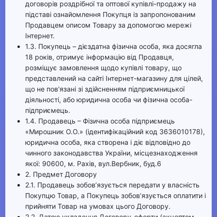
договорів роздрібної та оптової купівлі-продажу на
підставі ознайомлення Покупця із запропонованим
Продавцем описом Товару за допомогою мережі
Інтернет.
1.3. Покупець – дієздатна фізична особа, яка досягла
18 років, отримує інформацію від Продавця,
розміщує замовлення щодо купівлі товару, що
представлений на сайті Інтернет-магазину для цілей,
що не пов'язані зі здійсненням підприємницької
діяльності, або юридична особа чи фізична особа-
підприємець.
1.4. Продавець – Фізична особа підприємець
«Мирошник О.О.» (ідентифікаційний код 3636010178),
юридична особа, яка створена і діє відповідно до
чинного законодавства України, місцезнаходження
якої: 90600, м. Рахів, вул.Вербник, буд.6
2. Предмет Договору
2.1. Продавець зобов’язується передати у власність
Покупцю Товар, а Покупець зобов’язується оплатити і
прийняти Товар на умовах цього Договору.
2.2. Датою укладення Договору-оферти (акцептом